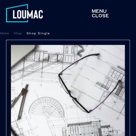
MENU
CLOSE
Home
/
Shop
/
Shop Single